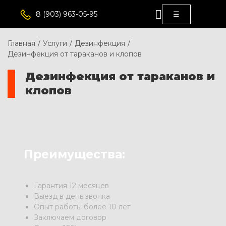
8 (903) 963-05-95
☰
Главная
/
Услуги
/
Дезинфекция
/
Дезинфекция от тараканов и клопов
Дезинфекция от тараканов и
клопов
Преимущества:
Гарантия 12 месяцев
Выезд в день звонка
Опыт работы более 10 лет
Заключаем договор