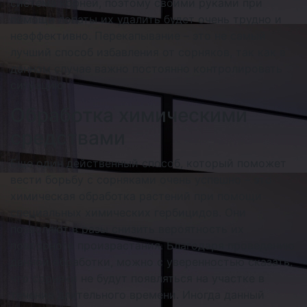
система корней, поэтому своими руками при
помощи лопаты их удалить будет очень трудно и
неэффективно. Перекапывание – это не самый
лучший способ избавления от сорняков, так как в
данном случае важно постоянно контролировать
ситуацию.
Обработка химическими
средствами
Еще один действенный способ, который поможет
вести борьбу с сорняками очень успешно – это
химическая обработка растений при помощи
специальных химических гербицидов. Они
позволяют в разы снизить вероятность их
повторного произрастания. Благодаря проведению
данной обработки, можно с уверенностью сказать,
что сорняки не будут появляться на участке в
течение длительного времени. Иногда данный