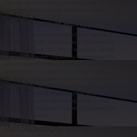
способ, по сравнению с предыдущим, потребует
дополнительных затрат времени и денег.
Алкогольный метод
Еще один действенным способом борьбы с
сорняками будет алкогольный. Заключается
данный метод в том, что за месяц до начала
посадок проводят обработку с помощью 6%
алкогольного раствора. Добавки со спиртом
значительно ускоряют рост новых побегов,
которые в будущем аккуратно выпалываются и
засеиваются необходимыми культурами. Однако
данный способ не всегда удобен, если говорить о
средних широтах, где земледелием можно
заниматься только в течение ограниченного
периода времени.
Истощающий метод