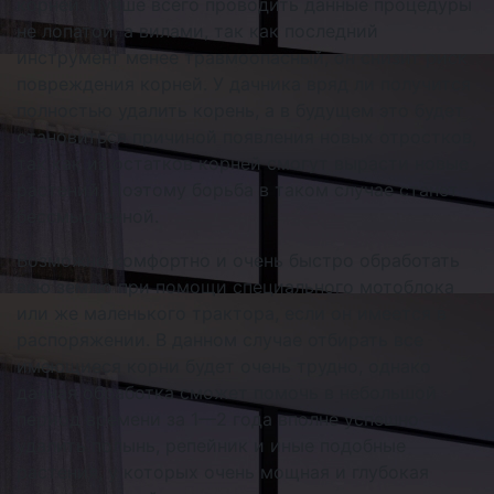
корней. Лучше всего проводить данные процедуры
не лопатой, а вилами, так как последний
инструмент менее травмоопасный, он снизит риск
повреждения корней. У дачника вряд ли получится
полностью удалить корень, а в будущем это будет
становиться причиной появления новых отростков,
так как из остатков корней смогут вырасти новые
растений. Поэтому борьба в таком случае станет
бессмысленной.
Возможно комфортно и очень быстро обработать
всю землю при помощи специального мотоблока
или же маленького трактора, если он имеется в
распоряжении. В данном случае отбирать все
имеющиеся корни будет очень трудно, однако
данная обработка сможет помочь в небольшой
период времени за 1—2 года вполне успешно
удалить полынь, репейник и иные подобные
растения, у которых очень мощная и глубокая