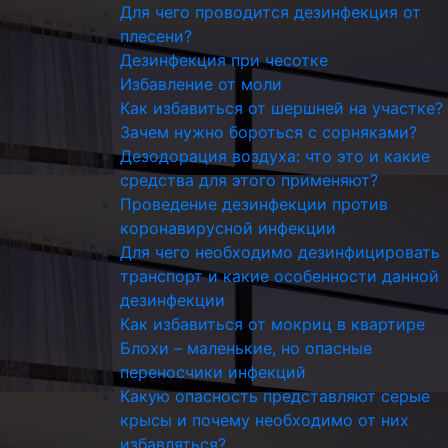
Для чего проводится дезинфекция от
плесени?
Дезинфекция при чесотке
Избавление от моли
Как избавиться от шершней на участке?
Зачем нужно бороться с сорняками?
Дезодорация воздуха: что это и какие
средства для этого применяют?
Проведение дезинфекции против
коронавирусной инфекции
Для чего необходимо дезинфицировать
транспорт и какие особенности данной
дезинфекции
Как избавиться от мокриц в квартире
Блохи – маленькие, но опасные
переносчики инфекций
Какую опасность представляют серые
крысы и почему необходимо от них
избавляться?