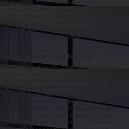
метод может стать еще и одни из самых
подходящих, так как он не требует излишних
финансовых затрат. Понравиться данный способ
может крупных сельскохозяйственным
предприятиям, которым необходимо часто
проводить профилактику сорняков до начала
посадок.
Биологический метод
Удалить сорняки можно также и биологическим
способом, так как всем известно, что для развития
большей части растений им необходимо
проводить полноценный и непрерывный процесс
фотосинтеза, что нельзя осуществить без
воздействия солнечных лучей. Таким образом
можно погубить не только отдельные молодые
растения, но и всю корневую систему. Чтобы
проводить эффективную борьбу с растениями-
вредителями понадобится довольно плотная