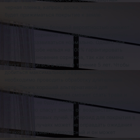
черная пленка, капрон, доски, которыми в будущем
будет прижиматься покрытие к земле.
Наша компания с большой вероятностью сможет
лишить вас сорняков и не помешать культурным
растениям развиваться нормально. Однако при
данном способе нельзя на 100% гарантировать
полное исчезновение сорняков, так как семена
могут находиться в земле в течение 5 лет. Чтобы
добиться максимальной эффективность,
необходимо проводить обработку длительный
срок. Также хорошей альтернативой для
синтетического покрытия сможет стать трава и
опилки. Они не будут давать перегреваться, однако
максимально спасут землю от воздействия
ультрафиолетовых лучей. Рубероид для покрытия в
некоторых случаях может не оправдать ожидания
– такой материал небезопасный и он может
нанести грунту вред, так как выделяющиеся смолы