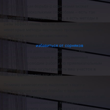
Биологическая борьба с сорняками может
проходить несколькими способами – есть так
называемый «ленивый» метод, а есть методы в
разы эффективнее, но они потребуют много сил, а
некоторые методы настолько противоречивы, что
у них есть много ненавистников.
Чтобы навсегда
избавиться от сорняков
, доверьте
это непростое дело нашей компании. Мы
гарантируем надежный и долговременный
результат, проводим работы по привлекательным
ценам и сможем окультуривать ваш участок в
любое удобное для вас время.
Помимо химического, выделяют также и
классические методы борьбы с вредителями,
однако они не все дают такой же эффект. И все же,
бороться с сорняками надо комплексно, если
хочется получить хороший результат надолго.