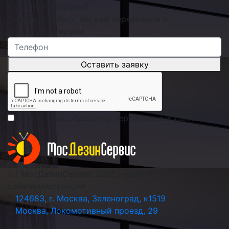
Остались вопросы?
Оставьте заявку, мы вам перезвоним и
проконсультируем
Оставить заявку
Согласие на обработку персональных данных
(с) МосДезинСервис 2022 - услуги
санэпидемстанции
124683, г. Москва, Зеленоград, к1519
Москва, Локомотивный проезд, 29