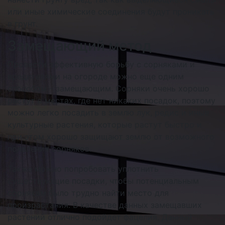
или иные химические соединения будут проникать
в грунт.
Замещающий метод
Провести эффективную борьбу с сорняками и
вредителями на огороде можно еще одним
способом – замещающим. Сорняки очень хорошо
растут в местах, где нет никаких посадок, поэтому
можно легко посадить в землю лук, редис и иные
культурные растения, которые растут быстро и
при этом хорошо защищают землю от возможного
появления сорняков.
Также можно попробовать уплотнить
существующие посадки, чтобы потенциальным
сорнякам было трудно найти место для
произрастания. В качестве данных замещавших
растений отлично подойдет фацелия. Данный