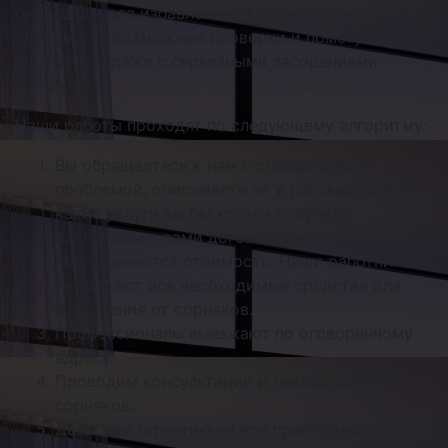
гербициды для избавления от сорняков, которые
прошли все возможные проверки и помогут
справиться даже с серьезными засорениями
участков.
Наши работы проходят по следующему алгоритму:
Вы обращаетесь к нам с определенной
проблемой, описываете ее и рассказываете,
какие услуги вы бы хотели получить.
Заключаем с вами договор, в котором
прописывается стоимость. Наши работники
подбирают все необходимые средства для
избавления от сорняков.
Профессионалы выезжают по оговоренному
адресу.
Проводим консультации и ликвидацию
сорняков.
Даем вам гарантию на все проводимые виды