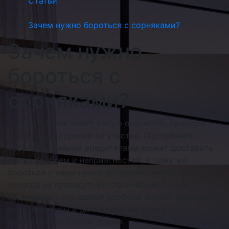
Статьи
/
Зачем нужно бороться с сорняками?
Зачем нужно
бороться с
сорняками?
Всякий дачник знает, какую опасность приносят
назойливые сорняки на участке. Постоянная
борьба с данными вредителями может доставить
много проблем и неприятностей, к тому же,
бороться с ними нужно регулярно, иначе они
никогда не пропадут. Биологическая борьба с
сорняками – это самый удобный способ провести
все процедуры и дать гарантию надежного
результата на долгое время.