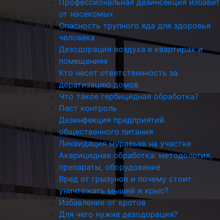
Профессиональная дезинсекция избавит
от насекомых
Опасность трупного яда для здоровья
человека
Дезодорация воздуха в квартирах и
помещениях
Кто несет ответственность за
дератизацию домов
Что такое гербицидная обработка?
Пест контроль
Дезинфекция предприятий
общественного питания
Ликвидация муравьев на участке
Акарицидная обработка: методология,
препараты, оборудование
Вред от грызунов и почему стоит
уничтожать мышей и крыс?
Избавление от кротов
Для чего нужна дезодорация?