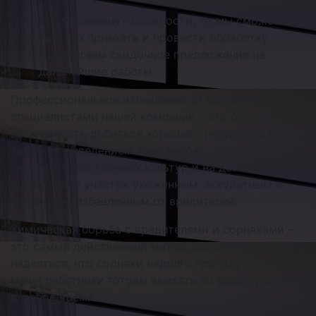
работ.
Если возникнут сложности, то мы сможем
еще раз приехать и провести обработку.
Предлагаем скидочное предложение на
дальнейшие работы.
Профессиональное избавление от сорняков
специалистами нашей компании – это отличная
возможность добиться хорошего результата и
заняться выведением всех видов
сельскохозяйственных культур и на долгое время
сделать ваш участок ухоженным, аккуратным и
полностью избавленным от вредителей.
Химическая борьба с вредителями и сорняками –
это самый действенный метод, который позволяет
надеяться, что сорняки надолго пропадут с полей.
Наши работники готовы выехать по вашему вызову
в любое время.