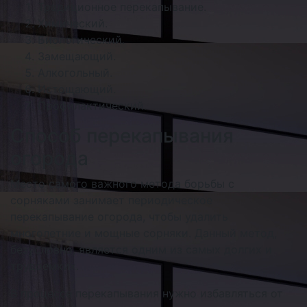
Традиционное перекапывание.
Химический.
Биологический.
Замещающий.
Алкогольный.
Истощающий.
Профилактический.
Способ перекапывания
огорода
Место самого важного метода борьбы с
сорняками занимает периодическое
перекапывание огорода, чтобы удалить
многолетние и мощные сорняки. Данный метод,
безусловно, является одним из самых долгих и
трудоемких.
В процессе перекапывания нужно избавляться от