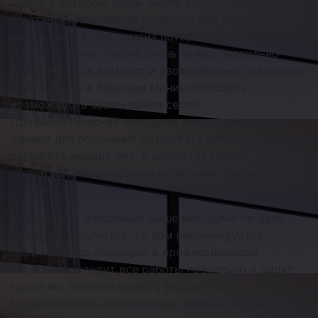
навоз, в котором очень много семян. Перед
употреблением навоза нужно, чтобы он перепрел, а
имеющиеся в нем семена потеряли способность к
произрастанию. Также очень важно правильно
сформировать компост и своевременно скашивать
траву, чтобы в будущем минимизировать
возможность завязывания семян.
Профилактическая методика очень действенная,
однако для получения результата потребуется
затратить немало сил, а результат может
появиться нескоро, даже если очень сильно
стараться.
Если же все описанные выше методики не дали
никакого результата, то вам рекомендуется
обратиться за помощью к профессионалам,
которые проведут все работы правильно и дадут
гарантию положительного результата.
Профессиональные компании используют для