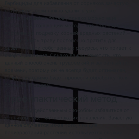
Гербициды для избавления от сорняков зачастую
применяют, если нужно удалить уже
расплодившийся сорняк, однако можно еще
испытать истощающий метод – это подразумевает
постоянную подрезку корней вредных растений –
это заставить траву постепенно тратить для
развития свои собственные ресурсы, что привет к
смерти растения. Однако важно заметить, что
данный способ очень трудоемкий и затратный по
времени, поэтому он не всегда будет оптимален,
если необходимо будет провести обработку поля
большой площади.
Профилактический метод
Еще одним действенным способом избавиться от
сорняков будет остановка их появления. Зачастую
данное случается из-за того, что для
произрастания растений используется свежий